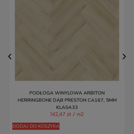
PODŁOGA WINYLOWA ARBITON
HERRINGBONE DĄB PRESTON CA167, 5MM
KLASA33
142,47
zł
/ m2
DODAJ DO KOSZYKA
D