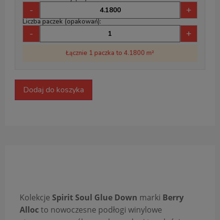
-
+
Liczba paczek (opakowań):
-
+
Łącznie 1 paczka to 4.1800 m²
Dodaj do koszyka
Opis produktu
Kolekcje
Spirit Soul Glue Down
marki
Berry
Alloc
to nowoczesne podłogi winylowe