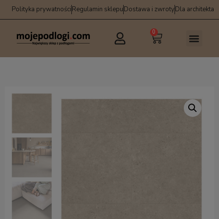
Polityka prywatności
Regulamin sklepu
Dostawa i zwroty
Dla architekta
0