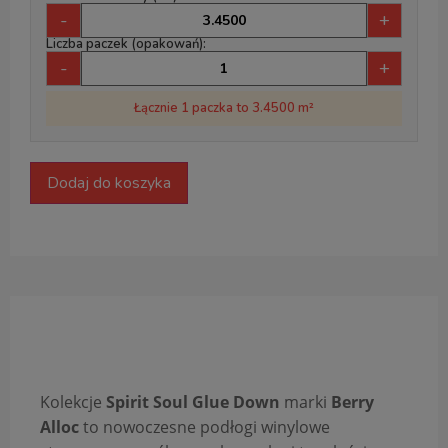
-
+
Liczba paczek (opakowań):
-
+
Łącznie 1 paczka to 3.4500 m²
Dodaj do koszyka
Opis produktu
Kolekcje
Spirit Soul Glue Down
marki
Berry
Alloc
to nowoczesne podłogi winylowe