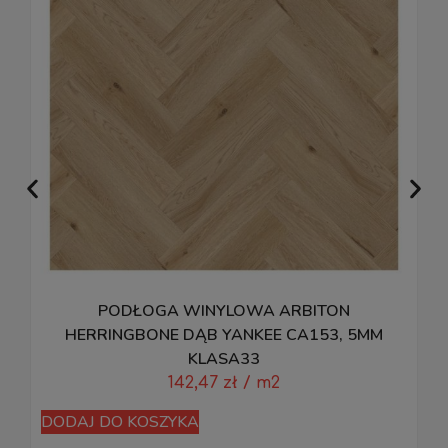
PODŁOGA WINYLOWA ARBITON
HERRINGBONE DĄB YANKEE CA153, 5MM
KLASA33
142,47
zł
/ m2
DODAJ DO KOSZYKA
D