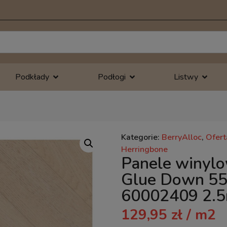
Podkłady
Podłogi
Listwy
Kategorie:
BerryAlloc
,
Ofert
Herringbone
Panele winylo
Glue Down 55
60002409 2.
129,95
zł
/ m2