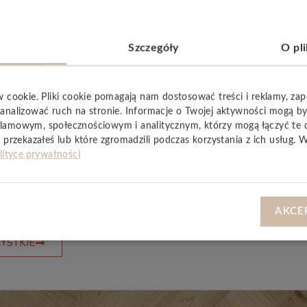
cki, naturalny wygląd i podkreśla jej autentyczność.
e, odporne na zarysowania oraz intensywne użytkowanie. 
h, jak i w wymagających obiektach komercyjnych.
Szczegóły
O pl
waniach domowych oraz
10 lat
w przestrzeniach komercyjny
w cookie. Pliki cookie pomagają nam dostosować treści i reklamy, za
analizować ruch na stronie. Informacje o Twojej aktywności mogą b
 i funkcjonalności – idealna podłoga dla wymagających użytk
lamowym, społecznościowym i analitycznym, którzy mogą łączyć te 
 przekazałeś lub które zgromadzili podczas korzystania z ich usług. 
lityce prywatności
AKCE
YSTKIE