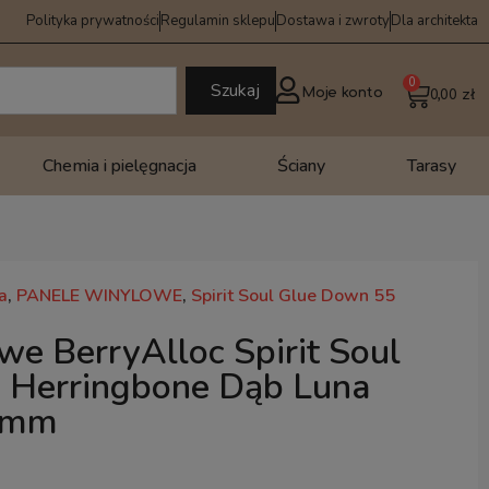
Polityka prywatności
Regulamin sklepu
Dostawa i zwroty
Dla architekta
0
Szukaj
Moje konto
0,00
zł
Chemia i pielęgnacja
Ściany
Tarasy
a
,
PANELE WINYLOWE
,
Spirit Soul Glue Down 55
we BerryAlloc Spirit Soul
 Herringbone Dąb Luna
5mm