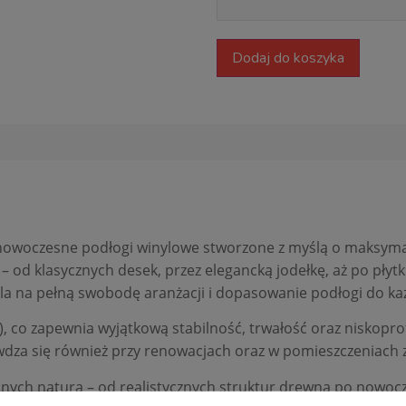
Dodaj do koszyka
nowoczesne podłogi winylowe stworzone z myślą o maksymaln
 od klasycznych desek, przez elegancką jodełkę, aż po pły
la na pełną swobodę aranżacji i dopasowanie podłogi do ka
, co zapewnia wyjątkową stabilność, trwałość oraz niskoprof
wdza się również przy renowacjach oraz w pomieszczeniac
nych naturą – od realistycznych struktur drewna po nowoc