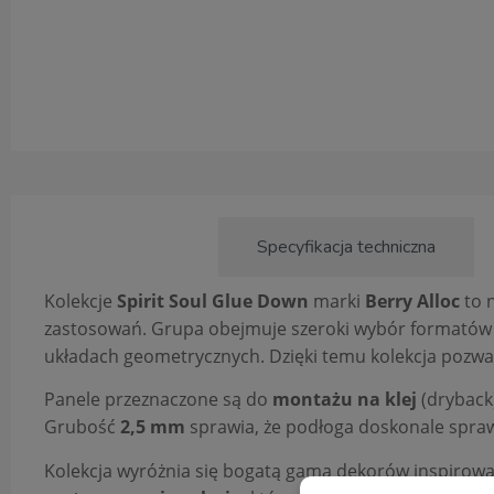
Opis produktu
Specyfikacja techniczna
Kolekcje
Spirit Soul Glue Down
marki
Berry Alloc
to 
zastosowań. Grupa obejmuje szeroki wybór formatów –
układach geometrycznych. Dzięki temu kolekcja pozwa
Panele przeznaczone są do
montażu na klej
(dryback)
Grubość
2,5 mm
sprawia, że podłoga doskonale spra
Kolekcja wyróżnia się bogatą gamą dekorów inspirowa