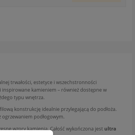
ej trwałości, estetyce i wszechstronności
tki inspirowane kamieniem – również dostępne w
żdego typu wnętrza.
ilową konstrukcję idealnie przylegającą do podłoża.
h z ogrzewaniem podłogowym.
zesne wzory kamienia. Całość wykończona jest
ultra