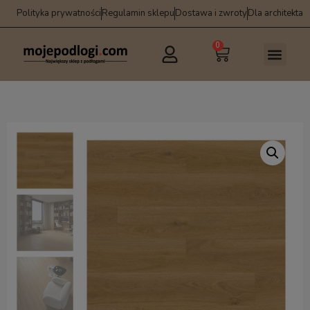
Polityka prywatności
Regulamin sklepu
Dostawa i zwroty
Dla architekta
0