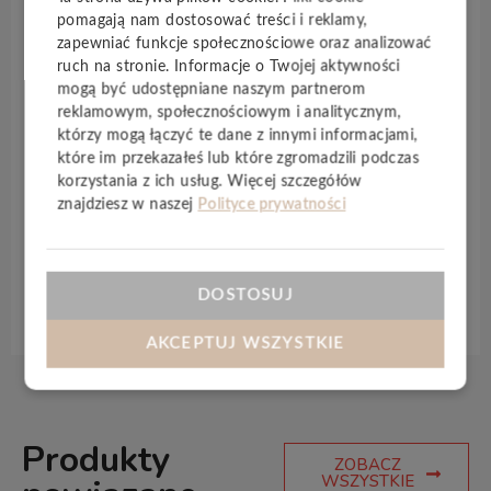
DENSCORE™
, który jednocześnie nie zawiera
pomagają nam dostosować treści i reklamy,
szkodliwych dla zdrowia ftalanów oraz metali
zapewniać funkcje społecznościowe oraz analizować
ciężkich, podłoga jest stabilna i nie odkształca się
ruch na stronie. Informacje o Twojej aktywności
pod wpływem temperatury. Rdzeń
DENSCORE™
mogą być udostępniane naszym partnerom
reklamowym, społecznościowym i analitycznym,
sprawia, że
PODŁOGI WINYLOWE BARLINEK
są
którzy mogą łączyć te dane z innymi informacjami,
bardzo trwałe i wodoodporne. Dzięki wysokiemu
które im przekazałeś lub które zgromadzili podczas
współczynnikowi przenikania ciepła doskonale
korzystania z ich usług. Więcej szczegółów
sprawdzają się w systemach ogrzewania
znajdziesz w naszej
Polityce prywatności
podłogowego i chłodzenia.
DOSTOSUJ
Specyfikacja techniczna
AKCEPTUJ WSZYSTKIE
Produkty
ZOBACZ
WSZYSTKIE