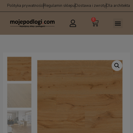
Polityka prywatności
Regulamin sklepu
Dostawa i zwroty
Dla architekta
0