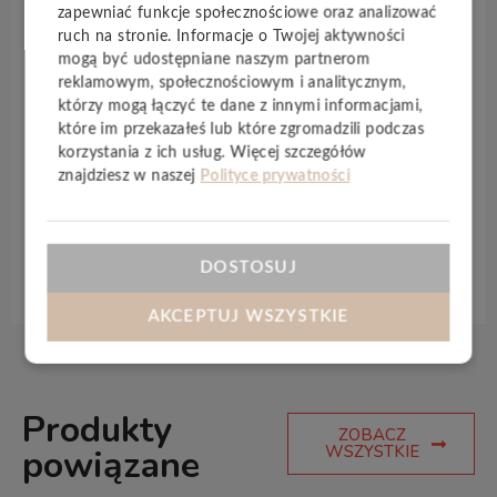
szkodliwych dla zdrowia ftalanów oraz metali
zapewniać funkcje społecznościowe oraz analizować
ciężkich, podłoga jest stabilna i nie odkształca się
ruch na stronie. Informacje o Twojej aktywności
pod wpływem temperatury. Rdzeń
DENSCORE™
mogą być udostępniane naszym partnerom
sprawia, że
PODŁOGI WINYLOWE BARLINEK
są
reklamowym, społecznościowym i analitycznym,
którzy mogą łączyć te dane z innymi informacjami,
bardzo trwałe i wodoodporne. Dzięki wysokiemu
które im przekazałeś lub które zgromadzili podczas
współczynnikowi przenikania ciepła doskonale
korzystania z ich usług. Więcej szczegółów
sprawdzają się w systemach ogrzewania
znajdziesz w naszej
Polityce prywatności
podłogowego i chłodzenia.
DOSTOSUJ
Specyfikacja techniczna
AKCEPTUJ WSZYSTKIE
Produkty
ZOBACZ
WSZYSTKIE
powiązane