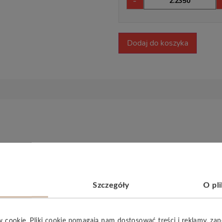
-
Dodaj do koszyka
stylem wnętrzarskim. Kolekcja
Woodric EIR Acoustic
, prezen
kalnych, jak i klasycznych czy loftowych. Dzięki zastosowan
że są
wytrzymałe
i
łatwe w montażu
. Odkryj piękno i funk
Szczegóły
O pl
w cookie. Pliki cookie pomagają nam dostosować treści i reklamy, za