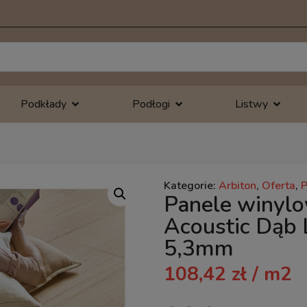
Podkłady
Podłogi
Listwy
Kategorie:
Arbiton
,
Oferta
,
Panele winylo
Acoustic Dąb
5,3mm
108,42
zł
/ m2