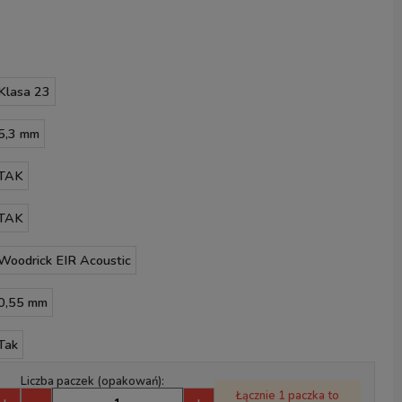
Klasa 23
5,3 mm
TAK
TAK
Woodrick EIR Acoustic
0,55 mm
Tak
Liczba paczek (opakowań):
Łącznie 1 paczka to