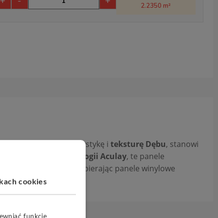
+
-
+
2.2350 m²
tująca wyjątkową kolorystykę i
teksturę
Dębu
, stanowi
iu innowacyjnej
technologii Aculay
, te panele
cjonalność w jednym, wybierając panele winylowe
ikach cookies
pewniać funkcje