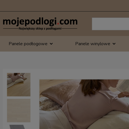
Panele podłogowe
Panele winylowe