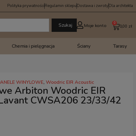
Polityka prywatności
Regulamin sklepu
Dostawa i zwroty
Dla architekta
0
Szukaj
Moje konto
0,00
zł
Chemia i pielęgnacja
Ściany
Tarasy
PANELE WINYLOWE
,
Woodric EIR Acoustic
we Arbiton Woodric EIR
 Lavant CWSA206 23/33/42