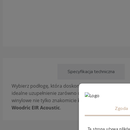
Opis produktu
Specyfikacja techniczna
Wybierz podłogę, która doskonale łączy się z każdym 
idealne uzupełnienie zarówno dla aranżacji boho, rusty
winylowe nie tylko znakomicie
izolują dźwięk
, ale tak
Woodric EIR Acoustic
.
Zgoda
Ta strona używa plikó