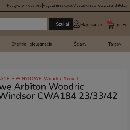
Polityka prywatności
Regulamin sklepu
Dostawa i zwroty
Dla architekta
0
Szukaj
Moje konto
0,00
zł
Chemia i pielęgnacja
Ściany
Tarasy
PANELE WINYLOWE
,
Woodric Acoustic
owe Arbiton Woodric
 Windsor CWA184 23/33/42