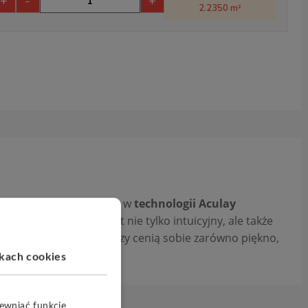
+
-
+
2.2350 m²
ana warstwa podkładu
w
technologii Aculay
Ich montaż na klik jest nie tylko intuicyjny, ale także
związanie dla tych, którzy cenią sobie zarówno piękno,
ikach cookies
pewniać funkcje