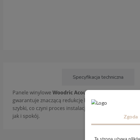
Opis produktu
Specyfikacja techniczna
Panele winylowe
Woodric Acoustic
od
Arbiton
przyno
gwarantuje znaczącą redukcję hałasu do
21 dB
, co pr
szybki, co czyni proces instalacji wyjątkowo łatwym i
jak i spokój.
Zgoda
Ta strona używa plikó