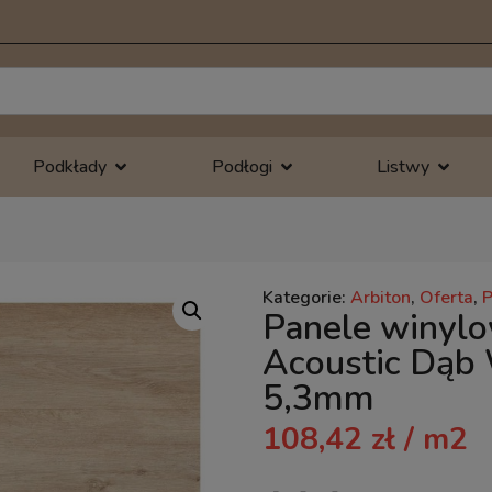
Podkłady
Podłogi
Listwy
Kategorie:
Arbiton
,
Oferta
,
Panele winyl
Acoustic Dąb
5,3mm
108,42
zł
/ m2