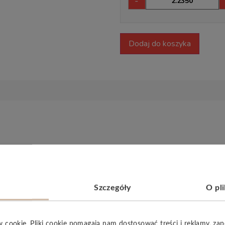
-
Dodaj do koszyka
szą każdemu wnętrzu ciepło naturalnych barw.
Zintegrow
zekłada się na wyjątkowy komfort akustyczny w pomieszczeniu. 
 przyjemnym. Panele winylowe
Woodric Acoustic
to idealne ro
Szczegóły
O pl
w cookie. Pliki cookie pomagają nam dostosować treści i reklamy, za