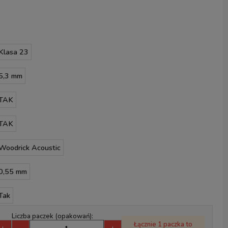
Klasa 23
5,3 mm
TAK
TAK
Woodrick Acoustic
0,55 mm
Tak
Liczba paczek (opakowań):
Łącznie 1 paczka to