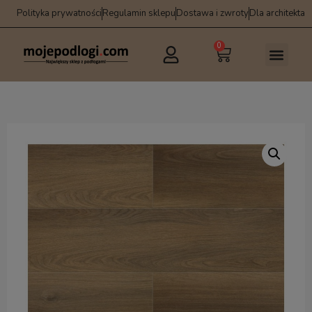
Polityka prywatności
Regulamin sklepu
Dostawa i zwroty
Dla architekta
0