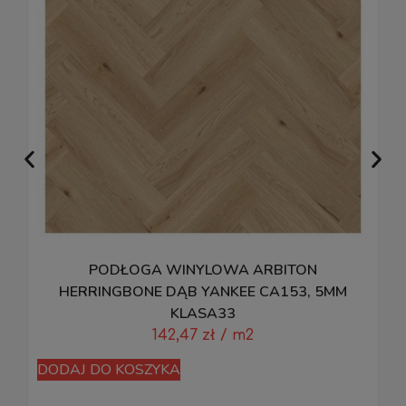
PODŁOGA WINYLOWA ARBITON
HERRINGBONE DĄB YANKEE CA153, 5MM
KLASA33
142,47
zł
/ m2
D
DODAJ DO KOSZYKA