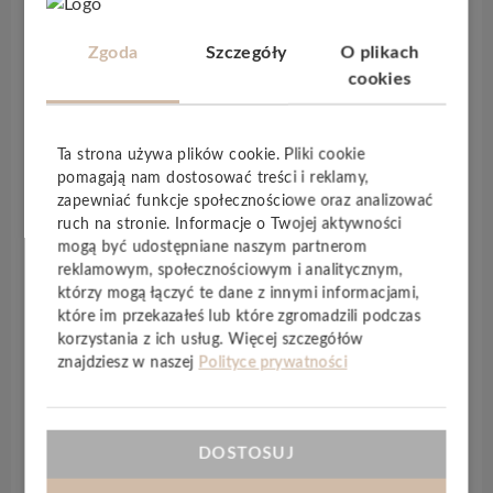
Opis produktu
Zgoda
Szczegóły
O plikach
cookies
Kolekcja
Aquatus SPC
to połączenie
innowacyjnych rozwiązań z wysoką odpornością
Ta strona używa plików cookie. Pliki cookie
na codzienne użytkowanie. Dzięki
100%
pomagają nam dostosować treści i reklamy,
wodoodporności
i
klasie ścieralności AC5
zapewniać funkcje społecznościowe oraz analizować
panele sprawdzą się zarówno w intensywnie
ruch na stronie. Informacje o Twojej aktywności
mogą być udostępniane naszym partnerom
użytkowanych pomieszczeniach mieszkalnych,
reklamowym, społecznościowym i analitycznym,
jak i komercyjnych.
którzy mogą łączyć te dane z innymi informacjami,
Deski o wymiarach
1220 × 225 mm
i
grubości 4
które im przekazałeś lub które zgromadzili podczas
mm
(
z warstwą użytkową 0,55 mm
) można
korzystania z ich usług. Więcej szczegółów
montować na wodnym lub elektrycznym
znajdziesz w naszej
Polityce prywatności
ogrzewaniu podłogowym, a także bezpośrednio
na istniejącej podłodze ceramicznej. To
rozwiązanie, które nie tylko pięknie się
DOSTOSUJ
prezentuje, ale i ułatwia pracę przy renowacji