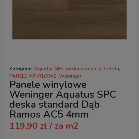
Kategorie:
Aquatus SPC deska standard
,
Oferta
,
PANELE WINYLOWE
,
Weninger
Panele winylowe
Weninger Aquatus SPC
deska standard Dąb
Ramos AC5 4mm
119,90
zł
/ za m2