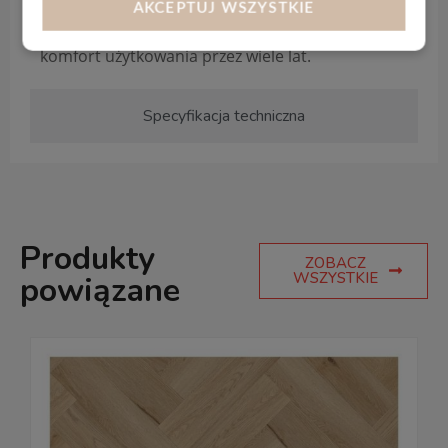
wnętrz.
AKCEPTUJ WSZYSTKIE
Aquatus SPC
to estetyka, trwałość i pełen
komfort użytkowania przez wiele lat.
Specyfikacja techniczna
Produkty
ZOBACZ
WSZYSTKIE
powiązane