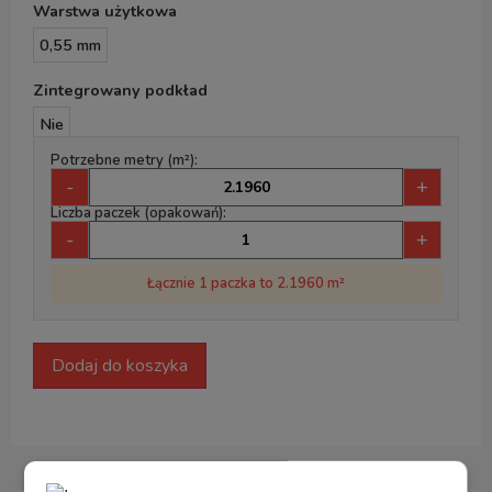
Warstwa użytkowa
0,55 mm
Zintegrowany podkład
Nie
Potrzebne metry (m²):
-
+
Liczba paczek (opakowań):
-
+
Łącznie 1 paczka to 2.1960 m²
Dodaj do koszyka