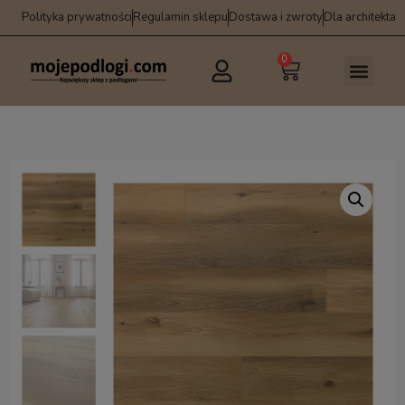
Polityka prywatności
Regulamin sklepu
Dostawa i zwroty
Dla architekta
0