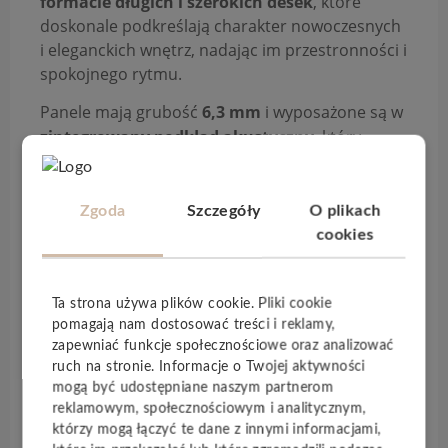
formacie długich i szerokich desek
, które
doskonale podkreślają charakter nowoczesnych
i eleganckich wnętrz, nadając im przestronności i
spokojnego rytmu.
Panele mają grubość
6,3 mm
i wyposażone są w
zintegrowany podkład akustyczny
, który
skutecznie redukuje dźwięki kroków i poprawia
komfort akustyczny pomieszczeń. To rozwiązanie
idealne zarówno do mieszkań, jak i domów, gdzie
Zgoda
Szczegóły
O plikach
liczy się cisza, miękkość pod stopami oraz wysoki
cookies
komfort codziennego użytkowania. W pełni
wodoodporna
konstrukcja sprawia, że podłoga
Ta strona używa plików cookie. Pliki cookie
sprawdzi się nie tylko w salonach i sypialniach,
pomagają nam dostosować treści i reklamy,
ale również w kuchniach czy innych
zapewniać funkcje społecznościowe oraz analizować
pomieszczeniach narażonych na wilgoć.
ruch na stronie. Informacje o Twojej aktywności
mogą być udostępniane naszym partnerom
Realistyczne dekory inspirowane naturalnym
reklamowym, społecznościowym i analitycznym,
drewnem, z wyraźnym usłojeniem i matowym
którzy mogą łączyć te dane z innymi informacjami,