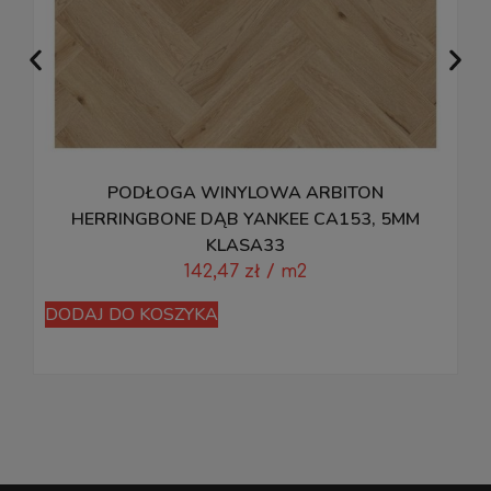
PODŁOGA WINYLOWA ARBITON
HERRINGBONE DĄB YANKEE CA153, 5MM
KLASA33
142,47
zł
/ m2
DODAJ DO KOSZYKA
D