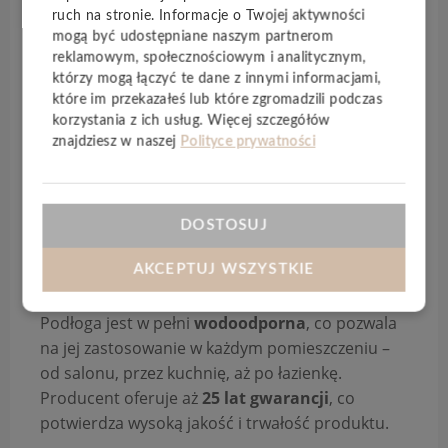
podłogę idealnym wyborem na
ogrzewanie
ruch na stronie. Informacje o Twojej aktywności
mogą być udostępniane naszym partnerom
podłogowe
.
reklamowym, społecznościowym i analitycznym,
którzy mogą łączyć te dane z innymi informacjami,
Grubość
2,5 mm
oraz warstwa użytkowa
0,55
które im przekazałeś lub które zgromadzili podczas
mm
gwarantują wysoką odporność na ścieranie
korzystania z ich usług. Więcej szczegółów
i intensywne użytkowanie. Potwierdzeniem
znajdziesz w naszej
Polityce prywatności
trwałości jest klasa użyteczności
23
/
33
/
42
, dzięki
której panele sprawdzą się zarówno w domach,
jak i w wymagających przestrzeniach
DOSTOSUJ
komercyjnych.
Czterostronna V-fuga
typu
Design Bevel podkreśla kształt każdej deski,
AKCEPTUJ WSZYSTKIE
nadając podłodze realistyczny i elegancki wygląd.
Podłoga jest w pełni
wodoodporna
, co pozwala
na jej zastosowanie w każdym pomieszczeniu –
od salonu, przez kuchnię, aż po łazienkę.
Producent oferuje aż
25 lat gwarancji
, co
potwierdza wysoką jakość i trwałość produktu.