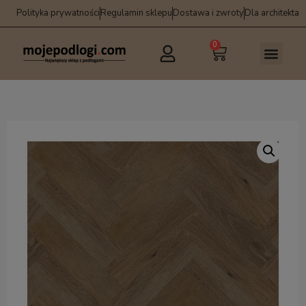
Polityka prywatności
Regulamin sklepu
Dostawa i zwroty
Dla architekta
0