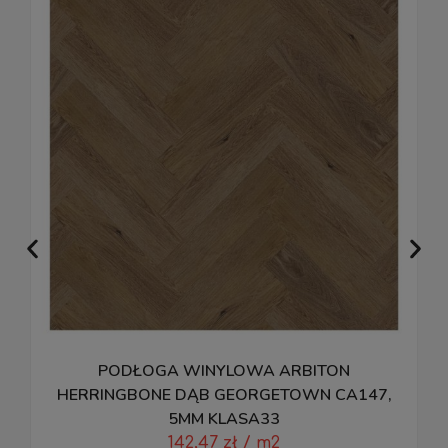
PODŁOGA WINYLOWA ARBITON
P
HERRINGBONE DĄB GEORGETOWN CA147,
5MM KLASA33
142,47
zł
/ m2