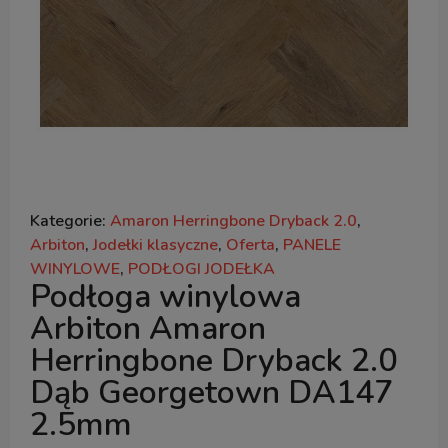
Kategorie:
Amaron Herringbone Dryback 2.0
,
Arbiton
,
Jodełki klasyczne
,
Oferta
,
PANELE
WINYLOWE
,
PODŁOGI JODEŁKA
Podłoga winylowa
Arbiton Amaron
Herringbone Dryback 2.0
Dąb Georgetown DA147
2.5mm