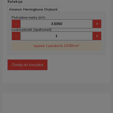
Kolekcja
Amaron Herringbone Dryback
Potrzebne metry (m²):
-
+
Liczba paczek (opakowań):
-
+
Łącznie 1 paczka to 3.0350 m²
Dodaj do koszyka
Opis produktu