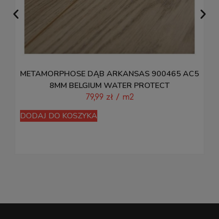
METAMORPHOSE DĄB ARKANSAS 900465 AC5
8MM BELGIUM WATER PROTECT
79,99
zł
/ m2
DODAJ DO KOSZYKA
D