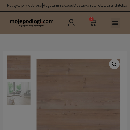
Polityka prywatności
Regulamin sklepu
Dostawa i zwroty
Dla architekta
0