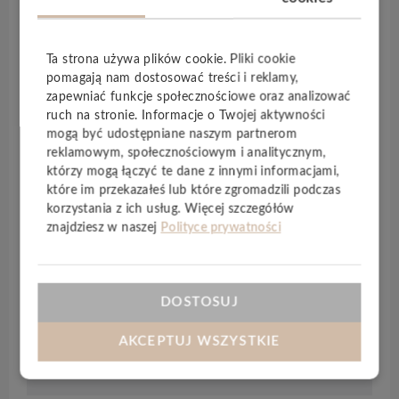
metropolii oferuje
10 wyjątkowych dekorów
drewnianych, które wprowadzają do wnętrza
elegancję i naturalne ciepło.
Ta strona używa plików cookie. Pliki cookie
Dzięki klasie ścieralności
AC6
oraz klasie
pomagają nam dostosować treści i reklamy,
użyteczności
23/34
, panele
Grand Avenue Core
zapewniać funkcje społecznościowe oraz analizować
wyróżniają się
niezwykłą trwałością i
ruch na stronie. Informacje o Twojej aktywności
mogą być udostępniane naszym partnerom
odpornością
na intensywne użytkowanie –
reklamowym, społecznościowym i analitycznym,
zarówno w przestrzeniach mieszkalnych, jak i
którzy mogą łączyć te dane z innymi informacjami,
komercyjnych. Dodatkowo objęte są
które im przekazałeś lub które zgromadzili podczas
dożywotnią gwarancją
w zastosowaniach
korzystania z ich usług. Więcej szczegółów
domowych oraz
10-letnią gwarancją
w
znajdziesz w naszej
Polityce prywatności
miejscach publicznych.
To idealne rozwiązanie dla osób, które oczekują
wytrzymałej i stylowej podłogi, bez
DOSTOSUJ
kompromisów w kwestii jakości.
AKCEPTUJ WSZYSTKIE
Specyfikacja techniczna