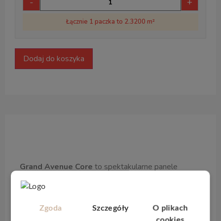
-
+
Łącznie 1 paczka to 2.3200 m²
Dodaj do koszyka
Opis produktu
Grand Avenue Core
to spektakularne panele
podłogowe o imponujących wymiarach
241 x 2410
mm
, które optycznie powiększają przestrzeń i nadają
wnętrzom ekskluzywnego charakteru. Kolekcja
Zgoda
Szczegóły
O plikach
inspirowana słynnymi bulwarami światowych
cookies