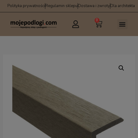
Polityka prywatności
Regulamin sklepu
Dostawa i zwroty
Dla architekta
0