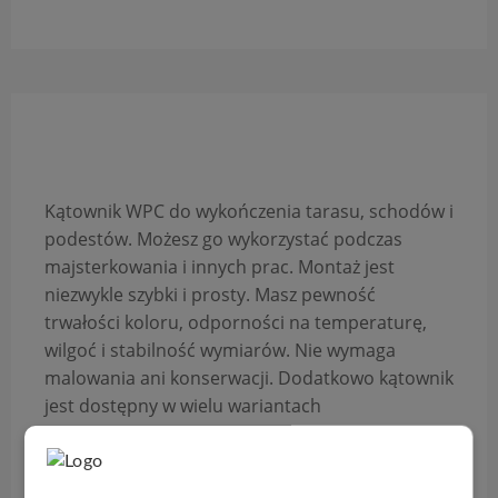
Opis produktu
Kątownik WPC do wykończenia tarasu, schodów i
podestów. Możesz go wykorzystać podczas
majsterkowania i innych prac. Montaż jest
niezwykle szybki i prosty. Masz pewność
trwałości koloru, odporności na temperaturę,
wilgoć i stabilność wymiarów. Nie wymaga
malowania ani konserwacji. Dodatkowo kątownik
jest dostępny w wielu wariantach
kolorystycznych, to sprawia, że pasuje do każdej
scenerii.