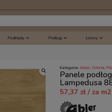
Podkłady
Podłogi
Listwy
Kategorie:
Abler
,
Oferta
,
PA
Panele podło
Lampedusa 8
57,37
zł
/ za m2