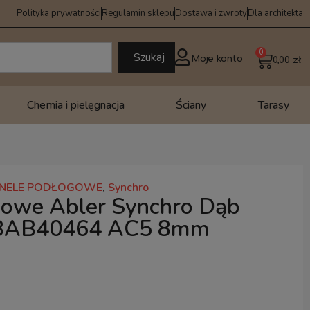
Polityka prywatności
Regulamin sklepu
Dostawa i zwroty
Dla architekta
0
Szukaj
Moje konto
0,00
zł
Chemia i pielęgnacja
Ściany
Tarasy
NELE PODŁOGOWE
,
Synchro
gowe Abler Synchro Dąb
8AB40464 AC5 8mm