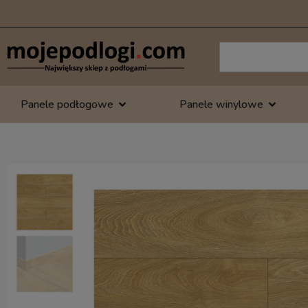
Panele podłogowe
Panele winylowe