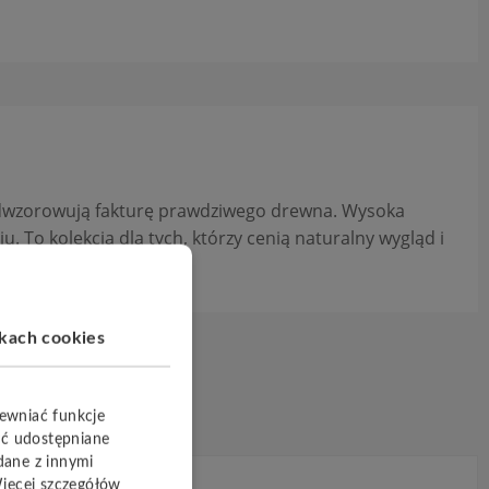
e odwzorowują fakturę prawdziwego drewna. Wysoka
To kolekcja dla tych, którzy cenią naturalny wygląd i
ikach cookies
pewniać funkcje
yć udostępniane
dane z innymi
Więcej szczegółów