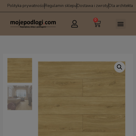
Polityka prywatności
Regulamin sklepu
Dostawa i zwroty
Dla architekta
0