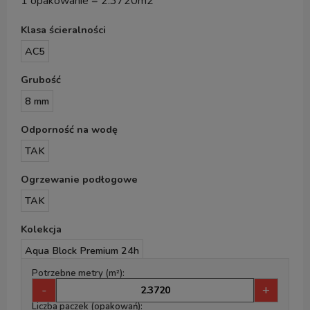
1 opakowanie = 2.3720m2
Klasa ścieralności
AC5
Grubość
8 mm
Odporność na wodę
TAK
Ogrzewanie podłogowe
TAK
Kolekcja
Aqua Block Premium 24h
Potrzebne metry (m²):
-
+
Liczba paczek (opakowań):