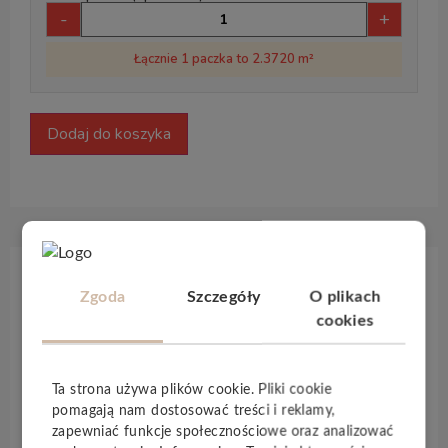
-
+
Łącznie 1 paczka to 2.3720 m²
Dodaj do koszyka
Opis produktu
Zgoda
Szczegóły
O plikach
cookies
Panele z kolekcji
Aqua Block Premium 24h
to
trwałość i wodoodporność
w wersji premium.
Ta strona używa plików cookie. Pliki cookie
Klasa ścieralności
AC5
, grubość 8 mm i
4-
pomagają nam dostosować treści i reklamy,
stronna V-fuga
to parametry, które
zapewniać funkcje społecznościowe oraz analizować