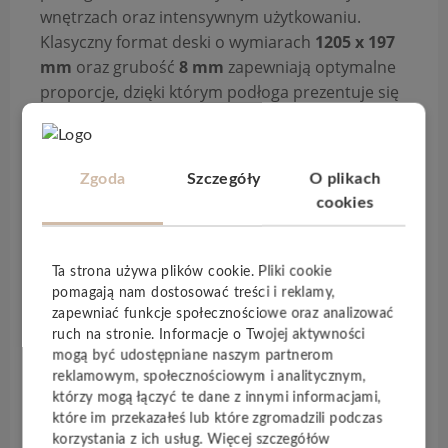
wnętrzach oraz intensywnym użytkowaniu.
Klasyczny format deski o wymiarach
1205 x 197
mm
oraz grubość
8 mm
zapewniają optymalne
proporcje, dzięki którym podłoga prezentuje się
harmonijnie i sprawdza się w różnych typach
pomieszczeń.
Panele wyróżniają się klasą ścieralności
AC5
, co
Zgoda
Szczegóły
O plikach
gwarantuje wysoką odporność na zużycie,
cookies
zarysowania i codzienne obciążenia – zarówno w
przestrzeniach mieszkalnych, jak i użytkowych.
Wodoodporność do 72 godzin
zwiększa ich
Ta strona używa plików cookie. Pliki cookie
funkcjonalność, pozwalając na bezpieczne
pomagają nam dostosować treści i reklamy,
użytkowanie także w pomieszczeniach
zapewniać funkcje społecznościowe oraz analizować
ruch na stronie. Informacje o Twojej aktywności
narażonych na wilgoć.
mogą być udostępniane naszym partnerom
Realistyczna struktura postarzanego drewna
reklamowym, społecznościowym i analitycznym,
nadaje podłodze naturalny, nieco surowy
którzy mogą łączyć te dane z innymi informacjami,
charakter, a
czterostronna V-fuga
podkreśla
które im przekazałeś lub które zgromadzili podczas
krawędzie desek, tworząc efekt głębi i elegancji.
korzystania z ich usług. Więcej szczegółów