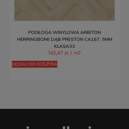
PODŁOGA WINYLOWA ARBITON
M
HERRINGBONE DĄB PRESTON CA167, 5MM
KLASA33
142,47
zł
/ m2
D
DODAJ DO KOSZYKA