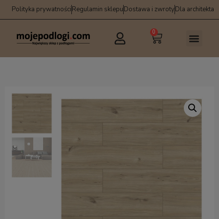
Polityka prywatności
Regulamin sklepu
Dostawa i zwroty
Dla architekta
0