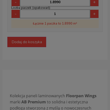
-
+
Liczba paczek (opakowań):
-
+
Łącznie 1 paczka to 1.8990 m²
Dodaj do koszyka
Opis produktu
Kolekcja paneli laminowanych
Floorpan Wings
marki
AB Premium
to solidna i estetyczna
podłoga stworzona z myślą o nowoczesnych