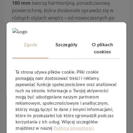
180 mm
tworzą harmonijną, ponadczasową
powierzchnię, która doskonale sprawdzi się w
różnych stylach wnętrz – od nowoczesnych po
bardziej tradycyjne aranżacje.
Panele o grubości
4,5 mm
zostały wyposażone w
realistyczną strukturę drewna, która wiernie
Zgoda
Szczegóły
O plikach
oddaje naturalny wygląd i charakter desek.
cookies
Czterostronna V-fuga
dodatkowo podkreśla
krawędzie paneli, nadając podłodze głębi i
eleganckiego wykończenia.
Ta strona używa plików cookie. Pliki cookie
Dzięki systemowi zamków
5G
montaż jest szybki,
pomagają nam dostosować treści i reklamy,
intuicyjny i
bezklejowy
, co pozwala na sprawne
zapewniać funkcje społecznościowe oraz analizować
ułożenie podłogi bez konieczności użycia
ruch na stronie. Informacje o Twojej aktywności
mogą być udostępniane naszym partnerom
specjalistycznych narzędzi.
Wodoodporna
reklamowym, społecznościowym i analitycznym,
konstrukcja sprawia, że panele mogą być
którzy mogą łączyć te dane z innymi informacjami,
stosowane w całym domu – również w
które im przekazałeś lub które zgromadzili podczas
pomieszczeniach narażonych na wilgoć, takich
korzystania z ich usług. Więcej szczegółów
jak kuchnia czy przedpokój.
znajdziesz w naszej
Polityce prywatności