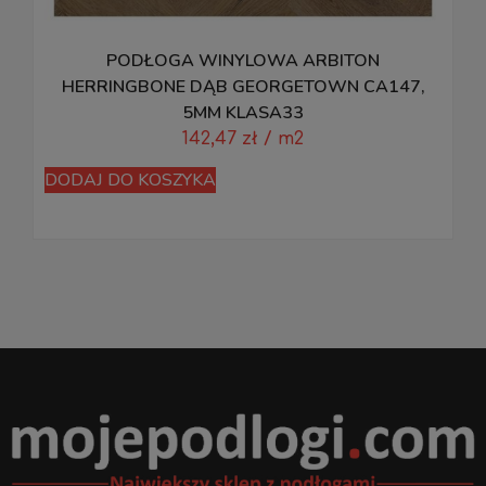
PODŁOGA WINYLOWA ARBITON
HERRINGBONE DĄB GEORGETOWN CA147,
5MM KLASA33
142,47
zł
/ m2
D
DODAJ DO KOSZYKA