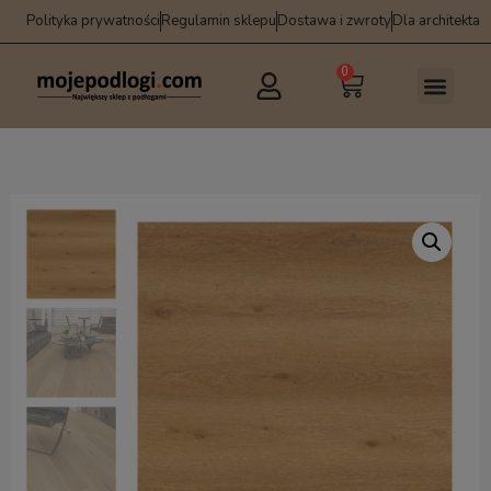
Polityka prywatności
Regulamin sklepu
Dostawa i zwroty
Dla architekta
0