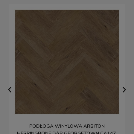
PODŁOGA WINYLOWA ARBITON
HERRINGBONE DĄB GEORGETOWN CA147,