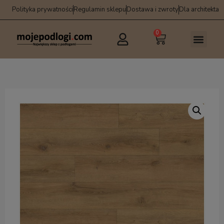
Polityka prywatności
Regulamin sklepu
Dostawa i zwroty
Dla architekta
0