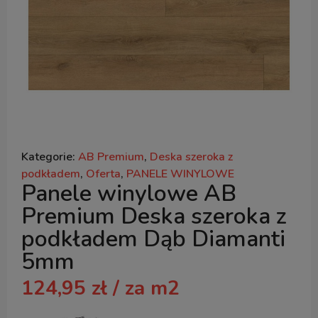
Kategorie:
AB Premium
,
Deska szeroka z
podkładem
,
Oferta
,
PANELE WINYLOWE
Panele winylowe AB
Premium Deska szeroka z
podkładem Dąb Diamanti
5mm
124,95
zł
/ za m2