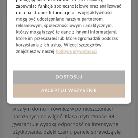
właściwości akustyczne. Podkład skutecznie
zapewniać funkcje społecznościowe oraz analizować
wycisza kroki, poprawia izolację i jednocześnie
ruch na stronie. Informacje o Twojej aktywności
ułatwia montaż, eliminując konieczność
mogą być udostępniane naszym partnerom
stosowania dodatkowych warstw.
reklamowym, społecznościowym i analitycznym,
Zastosowana
struktura synchroniczna
którzy mogą łączyć te dane z innymi informacjami,
sprawia, że powierzchnia paneli wiernie
które im przekazałeś lub które zgromadzili podczas
korzystania z ich usług. Więcej szczegółów
odwzorowuje naturalne usłojenie drewna –
znajdziesz w naszej
Polityce prywatności
zarówno pod względem wyglądu, jak i faktury.
Czterostronna V-fuga
podkreśla krawędzie
desek, nadając podłodze realistyczny i elegancki
charakter.
DOSTOSUJ
Dzięki systemowi zamków
I4F
montaż jest szybki,
AKCEPTUJ WSZYSTKIE
intuicyjny i
bezklejowy
. Podłoga jest w pełni
wodoodporna
, co pozwala na jej zastosowanie
w całym domu – również w pomieszczeniach
narażonych na wilgoć. Klasa użyteczności
33
gwarantuje wysoką odporność na intensywne
użytkowanie, dzięki czemu panele sprawdzą się